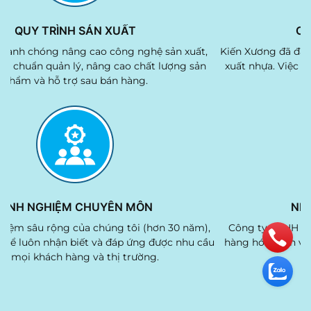
ĐỘI NGŨ NHÂN VIÊN
H Kiến Xương sở hữu đội ngũ nhân viên lành
Chúng tôi nhan
đào tạo bài bản, am hiểu, có trình độ chuyên
nâng cao tiêu 
n kỹ thuật, chuyên môn và quản lý.
phẩ
MẪU MÃ ĐA DẠNG
KI
hiều hình dạng, kích cỡ và thiết kế đặc biệt,
Nhờ kinh nghiệm
 phân khúc thị trường và nhu cầu của khách
chúng tôi có thể
hàng.
của m