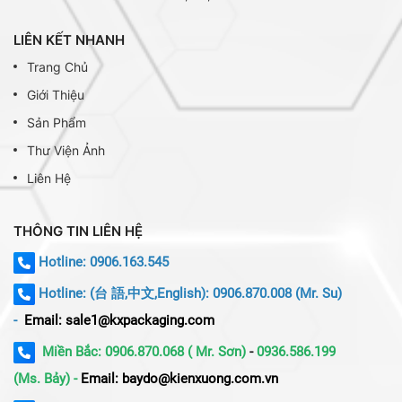
LIÊN KẾT NHANH
Trang Chủ
Giới Thiệu
Sản Phẩm
Thư Viện Ảnh
Liên Hệ
THÔNG TIN LIÊN HỆ
Hotline: 0906.163.545
Hotline:
(台 語,中文,English): 0906.870.008 (Mr. Su)
-
Email: sale1@kxpackaging.com
Miền Bắc: 0906.870.068 ( Mr. Sơn)
-
0936.586.199
(Ms. Bảy) -
Email: baydo@kienxuong.com.vn