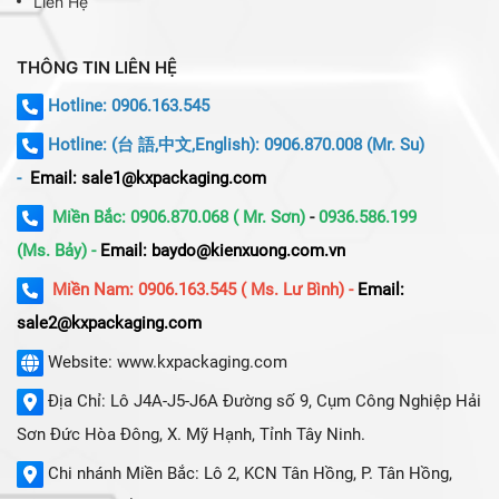
Liên Hệ
THÔNG TIN LIÊN HỆ
Hotline: 0906.163.545
Hotline:
(台 語,中文,English): 0906.870.008 (Mr. Su)
-
Email: sale1@kxpackaging.com
Miền Bắc: 0906.870.068 ( Mr. Sơn)
-
0936.586.199
(Ms. Bảy) -
Email: baydo@kienxuong.com.vn
Miền Nam: 0906.163.545 ( Ms. Lư Bình) -
Email:
sale2@kxpackaging.com
Website: www.kxpackaging.com
Địa Chỉ: Lô J4A-J5-J6A Đường số 9, Cụm Công Nghiệp Hải
Sơn Đức Hòa Đông, X. Mỹ Hạnh, Tỉnh Tây Ninh.
Chi nhánh Miền Bắc: Lô 2, KCN Tân Hồng, P. Tân Hồng,