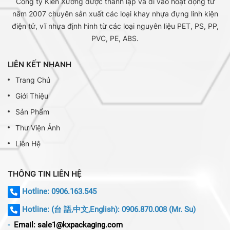
Công ty Kiến Xương được thành lập và đi vào hoạt động từ
năm 2007 chuyên sản xuất các loại khay nhựa đựng linh kiện
điện tử, vĩ nhựa định hình từ các loại nguyên liệu PET, PS, PP,
PVC, PE, ABS.
LIÊN KẾT NHANH
Trang Chủ
Giới Thiệu
Sản Phẩm
Thư Viện Ảnh
Liên Hệ
THÔNG TIN LIÊN HỆ
Hotline: 0906.163.545
Hotline:
(台 語,中文,English): 0906.870.008 (Mr. Su)
-
Email: sale1@kxpackaging.com