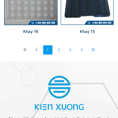
Khay 16
Khay 15
1
2
3