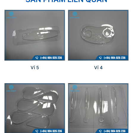
Vỉ 5
Vỉ 4