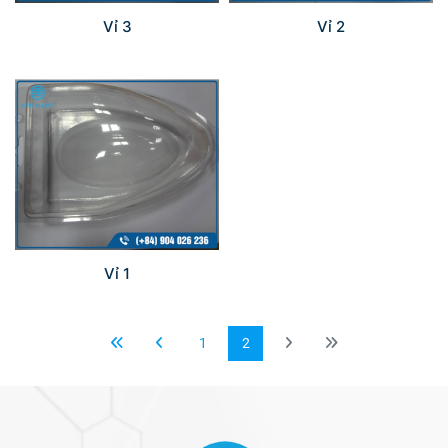
Vỉ 3
Vỉ 2
Vỉ 1
1
2